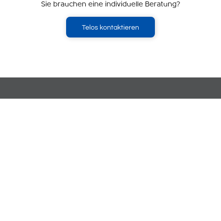
Sie brauchen eine individuelle Beratung?
Telos kontaktieren
Gründung
im Jahr 1975
Vertriebspartner
in 15 Ländern