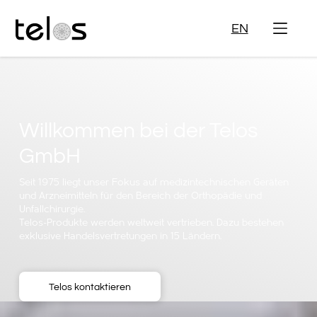
EN
Werden Sie
Spenderkrankenhaus
Mit der Spende von Femurköpfen Ihrer Patienten leisten Sie
einen wertvollen Beitrag zur Versorgung von Krankenhäusern
in Deutschland mit sicherem Knochenmaterial.
Mehr erfahren