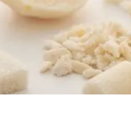
xgraft® ortho
Human-Femurko
Telos im Bereich der
Seit knapp 30 Jahren ha
und -Verarbeitung eng
Marburger Knochenban
suebank Austria (C+TBA)
Standard für die sicher
 ist ...
thermodesinfizierten Fe
mehr
Erfahren Sie hier mehr