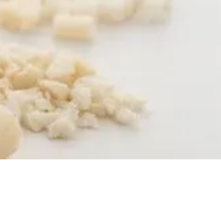
pf
t sich das
k-System als
e Versorgung mit
murköpfen...