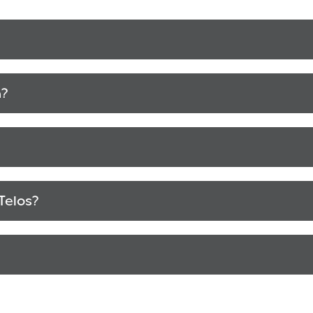
n?
 Telos?