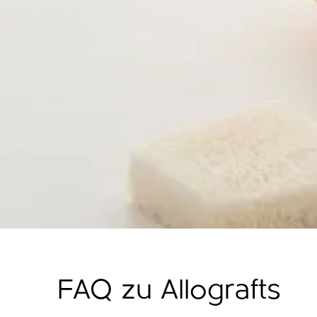
Allografts ma
Seit 2015 arbeitet 
Gewebegewinnung 
mit der Cells + Tis
zusammen. Die C+TBA
Erfahren Sie hier 
FAQ zu Allografts