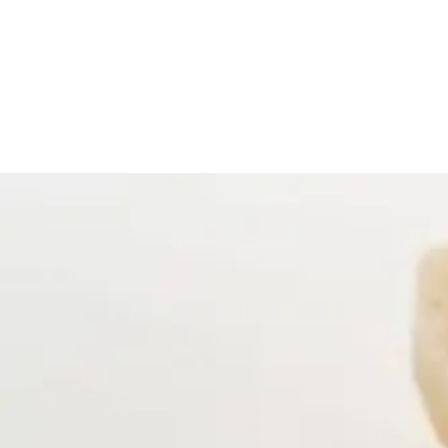
>
Startseite
Allografts