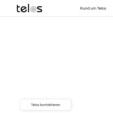
Rund um Telos
Allografts
Um den kompletten Bedarf an allogenem Knoc
abdecken zu können, bietet Telos seit 2016 n
bewährten thermodesinfizierten Femurköpfen
lyophilisertes Knochenmaterial in Form von Gr
Blöcken, Zylindern und weiteren Formkörpern 
Telos kontaktieren