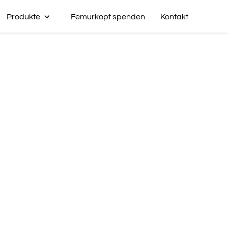
Produkte
Femurkopf spenden
Kontakt
henmaterial
eben den
 auch
anulaten,
an.