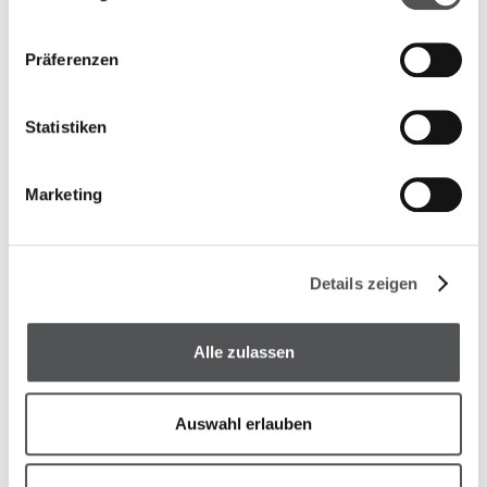
Unsere Partner weltweit
Präferenzen
Aegypten
Global Medical Trading Company
Statistiken
General Manager:
Dr. El Sayed Abd El-Aziz
Watania Medical Center,
Marketing
Floor No. 614 May Avenue,
Smouha Alexandria,
Ägypten
Details zeigen
Bangladesch & Indien
ZEXELL s.r.o.
Alle zulassen
General Manager:
Jaroslav Chvojka
Chmelová 4
Auswahl erlauben
10600 Praha 10
Tschechien