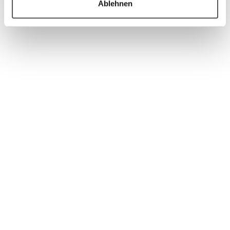
Ablehnen
Japan
Aimedic MMT Co., Ltd.
General Manager:
Mr. Takayuki Hirooka
Shinagawa Season Terrace 25F
1-2-70 Konan
Minato-ku, Tokyo 108-0075
Japan
Kasachstan & Dubai
Telos RUS, Ltd.
General Manager:
Sergei Maltcev
Kondratievsky pr. 21
195197, Saint-Petersburg,
Russland
Lettland, Litauen & Estland
Diamedica, SIA