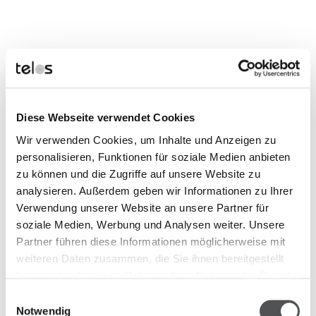
Ansprechpartnerin für
Auftragsbearbeitung
Diese Webseite verwendet Cookies
Anja Trimpop
Wir verwenden Cookies, um Inhalte und Anzeigen zu
personalisieren, Funktionen für soziale Medien anbieten
anja.trimpop@telos-marburg.de
zu können und die Zugriffe auf unsere Website zu
+49 (0)6421 / 1717-18
analysieren. Außerdem geben wir Informationen zu Ihrer
Verwendung unserer Website an unsere Partner für
soziale Medien, Werbung und Analysen weiter. Unsere
Partner führen diese Informationen möglicherweise mit
weiteren Daten zusammen, die Sie ihnen bereitgestellt
haben oder die sie im Rahmen Ihrer Nutzung der Dienste
gesammelt haben.
Einwilligungsauswahl
Notwendig