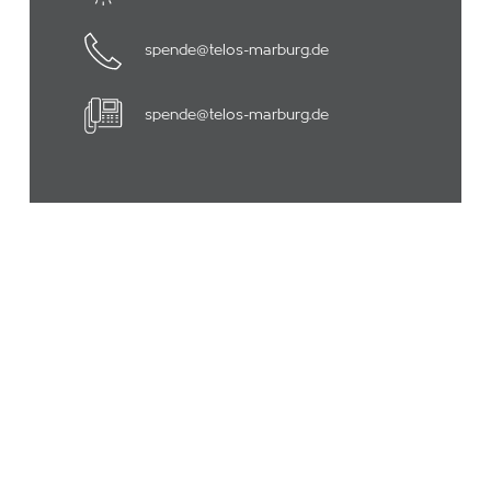
spende@telos-marburg.de
spende@telos-marburg.de
Unsere Ansprechpartner für
Ihre Fragen