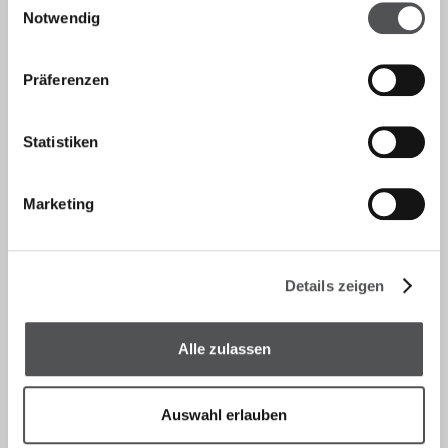
Kontakt
Notwendig
info@telos-marburg.de
Präferenzen
(+49) 6421/1717-17
Statistiken
(+49) 6421/1717-20
Marketing
Telos
Rund um Telos
Details zeigen
Kontakt
Alle zulassen
Leistung
Allografts
Auswahl erlauben
Medizinprodukte
Femurkopf spenden