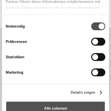
Partner führen diese Informationen möglicherweise mit
weiteren Daten zusammen, die Sie ihnen bereitgestellt
haben oder die sie im Rahmen Ihrer Nutzung der Dienste
gesammelt haben.
Einwilligungsauswahl
Notwendig
Präferenzen
Kontakt
Statistiken
info@telos-marburg.de
(+49) 6421/1717-17
Marketing
(+49) 6421/1717-20
Details zeigen
Telos
Alle zulassen
Rund um Telos