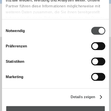
soziale Medien, Werbung und Analysen weiter. Unsere
Partner führen diese Informationen möglicherweise mit
weiteren Daten zusammen, die Sie ihnen bereitgestellt
haben oder die sie im Rahmen Ihrer Nutzung der Dienste
gesammelt haben.
Einwilligungsauswahl
Notwendig
Präferenzen
Kontakt
Statistiken
info@telos-marburg.de
Marketing
(+49) 6421/1717-17
(+49) 6421/1717-20
Details zeigen