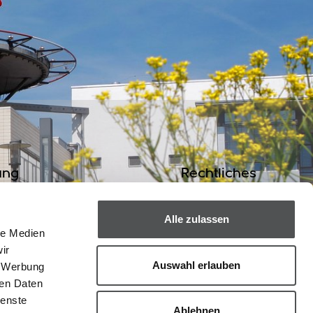
ung
Rechtliches
fts
Impressum
Alle zulassen
nprodukte
Datenschutz
le Medien
kopf spenden
AGB
ir
Auswahl erlauben
, Werbung
ren Daten
ienste
Ablehnen